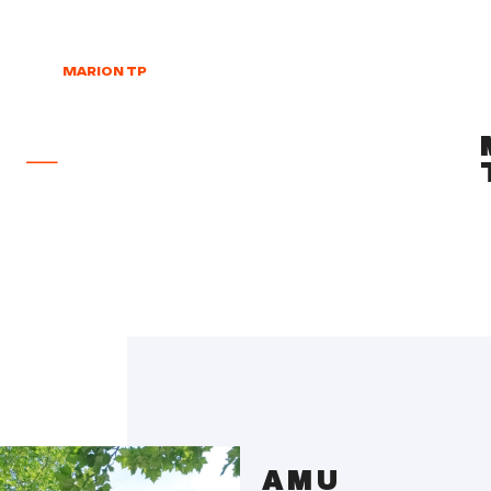
MARION TP
–
AMU