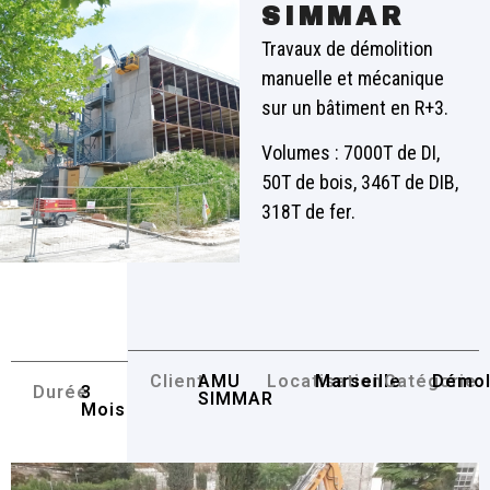
SIMMAR
Travaux de démolition
manuelle et mécanique
sur un bâtiment en R+3.
Volumes : 7000T de DI,
50T de bois, 346T de DIB,
318T de fer.
Client
AMU
Locatisation
Marseille
Catégorie
Démol
Durée
3
SIMMAR
Mois