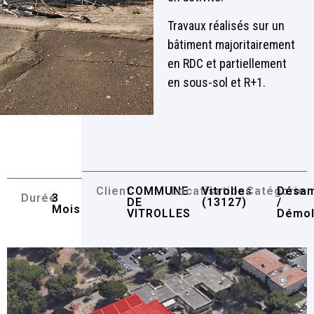
Travaux réalisés sur un
bâtiment majoritairement
en RDC et partiellement
en sous-sol et R+1.
Client
COMMUNE
Locatisation
Vitrolles
Catégorie
Désam
Durée
3
DE
(13127)
/
Mois
VITROLLES
Démol